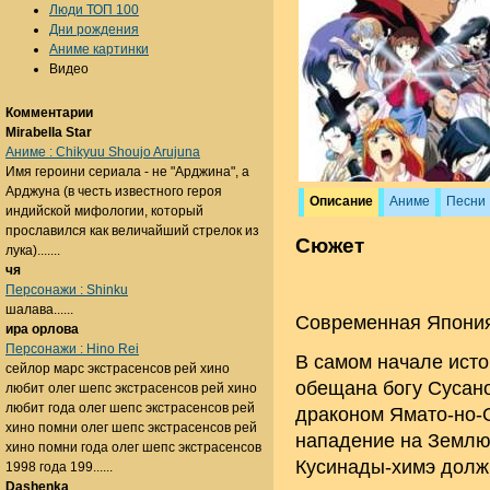
Люди ТОП 100
Дни рождения
Аниме картинки
Видео
Комментарии
Mirabella Star
Аниме : Chikyuu Shoujo Arujuna
Имя героини сериала - не "Арджина", а
Арджуна (в честь известного героя
Описание
Аниме
Песни
индийской мифологии, который
прославился как величайший стрелок из
Сюжет
лука).......
чя
Персонажи : Shinku
шалава......
Современная Япони
ира орлова
Персонажи : Hino Rei
В самом начале ист
сейлор марс экстрасенсов рей хино
обещана богу Сусан
любит олег шепс экстрасенсов рей хино
любит года олег шепс экстрасенсов рей
драконом Ямато-но-О
хино помни олег шепс экстрасенсов рей
нападение на Землю
хино помни года олег шепс экстрасенсов
Кусинады-химэ долж
1998 года 199......
Dashenka