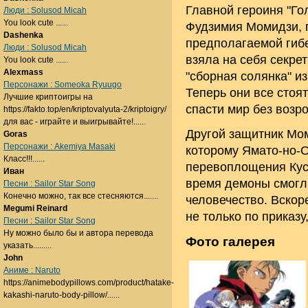
Главной героиня "Го
Люди : Solusod Micah
You look cute ......
Фудзимия Момидзи, 
Dashenka
предполагаемой гиб
Люди : Solusod Micah
взяла на себя секре
You look cute ......
Alexmass
"сборная солянка" и
Персонажи : Someoka Ryuugo
Теперь они все стоя
Лучшие криптоигры на
спасти мир без воз
https://fakto.top/en/kriptovalyuta-2/kriptoigry/
для вас - играйте и выигрывайте!......
Другой защитник Мом
Goras
Персонажи : Akemiya Masaki
которому Ямато-но-О
Класс!!!......
перевоплощения Куси
Иван
время демоны смогли
Песни : Sailor Star Song
Конечно можно, так все стесняются.......
человечество. Вскор
Megumi Reinard
не только по приказу,
Песни : Sailor Star Song
Ну можно было бы и автора перевода
Фото галерея
указать.........
John
Аниме : Naruto
https://animebodypillows.com/product/hatake-
kakashi-naruto-body-pillow/......