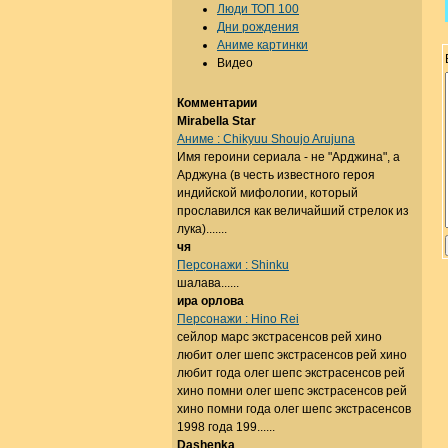
Люди ТОП 100
Дни рождения
Аниме картинки
Видео
Комментарии
Mirabella Star
Аниме : Chikyuu Shoujo Arujuna
Имя героини сериала - не "Арджина", а
Арджуна (в честь известного героя
индийской мифологии, который
прославился как величайший стрелок из
лука).......
чя
Персонажи : Shinku
шалава......
ира орлова
Персонажи : Hino Rei
сейлор марс экстрасенсов рей хино
любит олег шепс экстрасенсов рей хино
любит года олег шепс экстрасенсов рей
хино помни олег шепс экстрасенсов рей
хино помни года олег шепс экстрасенсов
1998 года 199......
Dashenka