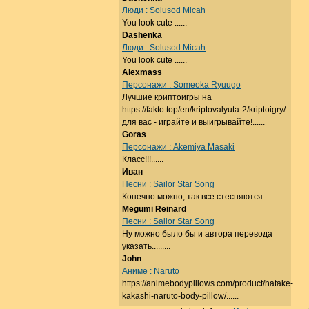
Люди : Solusod Micah
You look cute ......
Dashenka
Люди : Solusod Micah
You look cute ......
Alexmass
Персонажи : Someoka Ryuugo
Лучшие криптоигры на
https://fakto.top/en/kriptovalyuta-2/kriptoigry/
для вас - играйте и выигрывайте!......
Goras
Персонажи : Akemiya Masaki
Класс!!!......
Иван
Песни : Sailor Star Song
Конечно можно, так все стесняются.......
Megumi Reinard
Песни : Sailor Star Song
Ну можно было бы и автора перевода
указать.........
John
Аниме : Naruto
https://animebodypillows.com/product/hatake-
kakashi-naruto-body-pillow/......